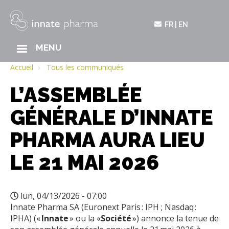
FR
EN
MAIN
MENU
Aller
NAVIGATION
au
Accueil
Tous les communiqués
contenu
L’ASSEMBLÉE
principal
GÉNÉRALE D’INNATE
PHARMA AURA LIEU
LE 21 MAI 2026
lun, 04/13/2026 - 07:00
Innate Pharma SA (Euronext Paris : IPH ; Nasdaq :
IPHA) («
Innate
» ou la «
Société
») annonce la tenue de