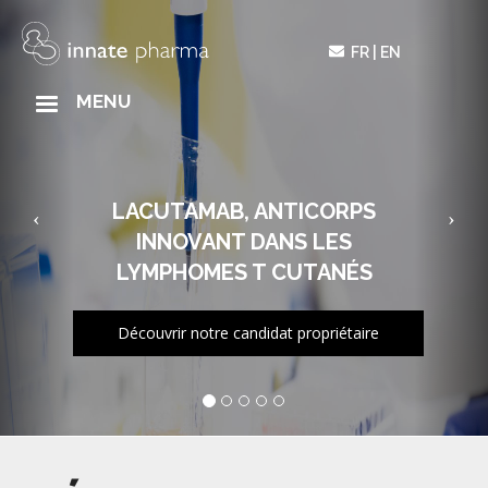
Précédent
Sui
Aller
au
FR
EN
contenu
principal
MAIN
MENU
NAVIGATION
LACUTAMAB, ANTICORPS
INNOVANT DANS LES
LYMPHOMES T CUTANÉS
Découvrir notre candidat propriétaire