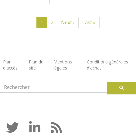
Pagination
Page
1
Page
2
Page
Next ›
Dernière
Last »
courante
suivante
page
Plan
Plan du
Mentions
Conditions générales
d'accès
site
légales
d'achat
Footer
Rechercher
Recherc
Suivez-nous