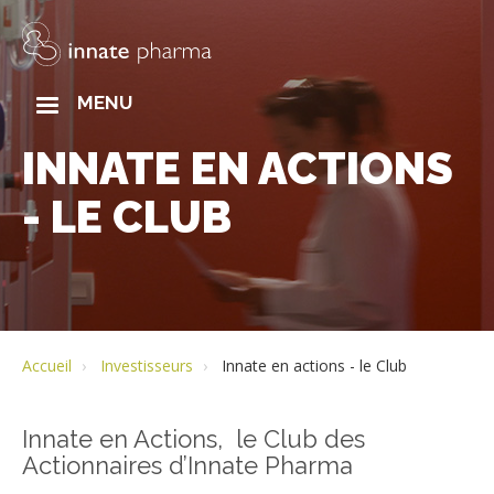
Aller
au
contenu
principal
MAIN
MENU
NAVIGATION
INNATE EN ACTIONS
- LE CLUB
Accueil
Investisseurs
Innate en actions - le Club
Innate en Actions, le Club des
Actionnaires d’Innate Pharma